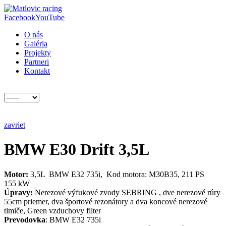
Facebook
YouTube
O nás
Galéria
Projekty
Partneri
Kontakt
zavriet
BMW E30 Drift 3,5L
Motor
:
3,5L BMW E32 735i, Kod motora: M30B35, 211 PS
155 kW
Úpravy:
Nerezové výfukové zvody SEBRING , dve nerezové rúry
55cm priemer, dva športové rezonátory a dva koncové nerezové
tlmiče, Green vzduchovy filter
Prevodovka
: BMW E32 735i