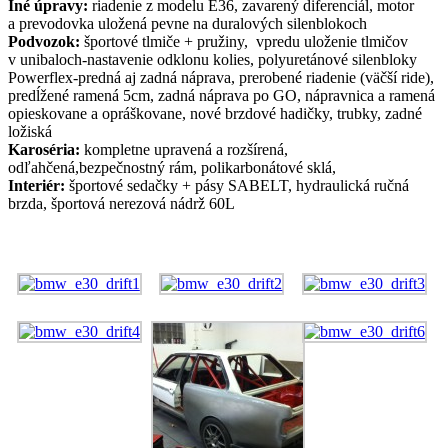
Iné úpravy:
riadenie z modelu E36, zavarený diferenciál, motor
a prevodovka uložená pevne na duralových silenblokoch
Podvozok:
športové tlmiče + pružiny, vpredu uloženie tlmičov
v unibaloch-nastavenie odklonu kolies, polyuretánové silenbloky
Powerflex-predná aj zadná náprava, prerobené riadenie (väčší ride),
predĺžené ramená 5cm, zadná náprava po GO, nápravnica a ramená
opieskovane a opráškovane, nové brzdové hadičky, trubky, zadné
ložiská
Karoséria:
kompletne upravená a rozšírená,
odľahčená,bezpečnostný rám, polikarbonátové sklá,
Interiér:
športové sedačky + pásy SABELT, hydraulická ručná
brzda, športová nerezová nádrž 60L