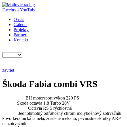
Facebook
YouTube
O nás
Galéria
Projekty
Partneri
Kontakt
zavriet
Škoda Fabia combi VRS
Chiptunig:
BH motorsport výkon 220 PS
Motor:
Škoda octavia 1.8 Turbo 20V
Prevodovka:
Octavia RS 5 rýchlostná
Spojka:
Jednohmotný odľahčený chrom-molybdénový zotrvačník,
kovo-keramická lamela, zosilené mekano, pevnostne skrutky ARP
na zotrvačníku