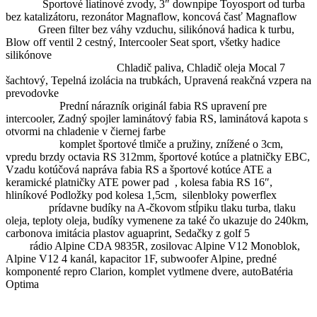
Výfuk:
Športové liatinové zvody, 3″ downpipe Toyosport od turba
bez katalizátoru, rezonátor Magnaflow, koncová časť Magnaflow
Sanie:
Green filter bez váhy vzduchu, silikó
nová hadica k turbu,
Blow off ventil 2 cestný, Intercooler Seat sport, všetky hadice
silikónove
Iné úpravy na motore:
Chladič paliva, Chladič oleja Mocal 7
šachtový, Tepelná izolácia na trubkách, Upravená reakčná vzpera na
prevodovke
Karoséria:
Prední nárazník originál fabia RS upravení pre
intercooler, Zadný spojler laminátový fabia RS, laminátová kapota s
otvormi na chladenie v čiernej farbe
Podvozok:
komplet športové tlmiče a pružiny, znížené o 3cm,
vpredu brzdy octavia RS 312mm, športové kotúce a platničky EBC,
Vzadu kotúčová napráva fabia RS a športové kotúce ATE a
keramické platničky ATE power pad , kolesa fabia RS 16″,
hliníkové Podložky pod kolesa 1,5cm, silenbloky powerflex
Interiér:
prídavne budíky na A-čkovom stĺpiku tlaku turba, tlaku
oleja, teploty oleja, budíky vymenene za také čo ukazuje do 240km,
carbonova imitácia plastov aguaprint, Sedačky z golf 5
Hifi:
rádio Alpine CDA 9835R, zosilovac Alpine V12 Monoblok,
Alpine V12 4 kanál, kapacitor 1F, subwoofer Alpine, predné
komponenté repro Clarion, komplet vytlmene dvere, autoBatéria
Optima