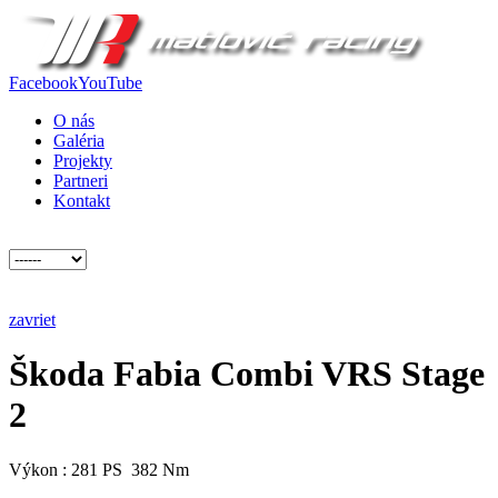
Facebook
YouTube
O nás
Galéria
Projekty
Partneri
Kontakt
zavriet
Škoda Fabia Combi VRS Stage
2
Výkon : 281 PS 382 Nm