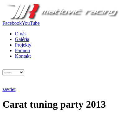
Facebook
YouTube
O nás
Galéria
Projekty
Partneri
Kontakt
zavriet
Carat tuning party 2013